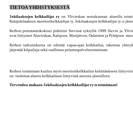
TIETOA YHDISTYKSESTÄ
Jokilaaksojen kelkkailijat ry
on Ylivieskan seutukunnan alueella toimi
Kalajokilaakson moottorikelkkailijat ry. Jokilaaksojen kelkkailijat ry:n jäs
Kerhon perustamiskokous pidettiin Sievissä syksyllä 1999 Sievin ja Yli
ovat liittyneet Alavieskan, Kalajoen, Merijärven, Oulaisten ja Pyhäjoen moot
Kerhon tarkoituksena on edistää vapaa-ajan kelkkailua, rakentaa yhteyks
järjestää kilpailuja sekä osallistua pelastuspalvelutoimintaan.
Kerhon toimintaan kuuluu myös moottorikelkkailun kehittämiseen liittyvien
on tiedottaa alueen kelkkailuun liittyvistä asioista jäsenilleen.
Tervetuloa mukaan Jokilaaksojen kelkkkailijat ry:n toimintaan!