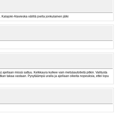
 Kalajoki-Alavieska välillä joella jonkulainen jälki
a) ajellaan missä sattuu. Kelkkaura kulkee vain metsäautotietä pitkin. Valitusta
kan takaa vastaan. Pysytäämpä uralla ja ajellaan oikeita nopeuksia, ettei lopu