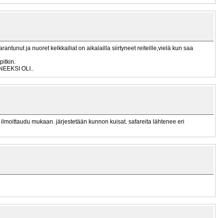
antunut ja nuoret kelkkailiat on aikalailla siirtyneet reiteille,vielä kun saa
itkin.
ONNEEKSI OLI..
, ilmoittaudu mukaan. järjestetään kunnon kuisat. safareita lähtenee eri