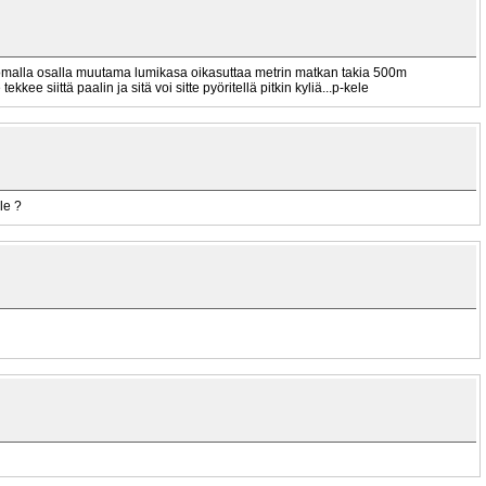
ttomalla osalla muutama lumikasa oikasuttaa metrin matkan takia 500m
ee siittä paalin ja sitä voi sitte pyöritellä pitkin kyliä...p-kele
le ?