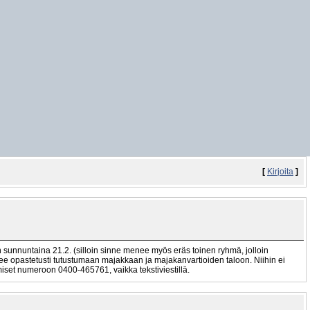
[
Kirjoita
]
laan sunnuntaina 21.2. (silloin sinne menee myös eräs toinen ryhmä, jolloin
äsee opastetusti tutustumaan majakkaan ja majakanvartioiden taloon. Niihin ei
miset numeroon 0400-465761, vaikka tekstiviestillä.