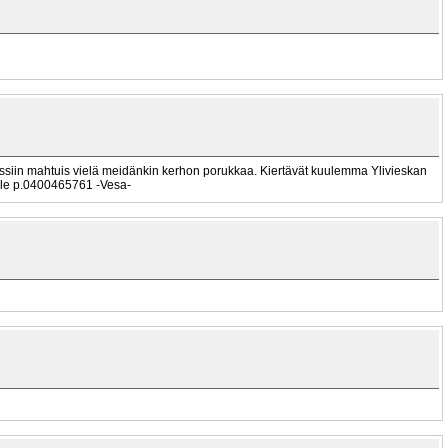
ussiin mahtuis vielä meidänkin kerhon porukkaa. Kiertävät kuulemma Ylivieskan
eelle p.0400465761 -Vesa-