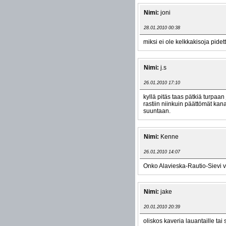
Nimi:
joni
28.01.2010 00:38
miksi ei ole kelkkakisoja pidett
Nimi:
j.s
26.01.2010 17:10
kyllä pitäs taas pätkiä turpaan 
rastiin niinkuin päättömät kan
suuntaan.
Nimi:
Kenne
26.01.2010 14:07
Onko Alavieska-Rautio-Sievi vä
Nimi:
jake
20.01.2010 20:39
oliskos kaveria lauantaille ta