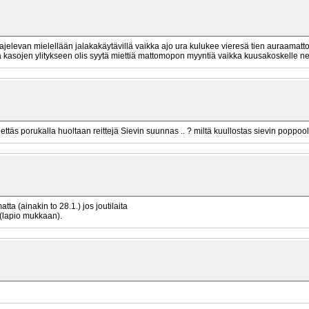
 ajelevan mielellään jalakakäytävillä vaikka ajo ura kulukee vieresä tien auraama
tä kasojen ylitykseen olis syytä miettiä mattomopon myyntiä vaikka kuusakoskelle ne tekk
hdettäs porukalla huoltaan reittejä Sievin suunnas .. ? miltä kuullostas sievin poppool
ta (ainakin to 28.1.) jos joutilaita
.(lapio mukkaan).