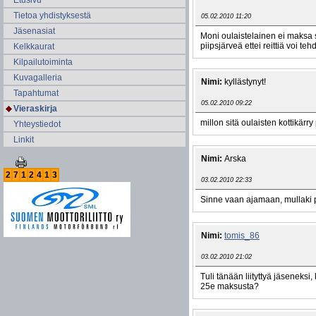
Etusivu
Tietoa yhdistyksestä
05.02.2010 11:20
Jäsenasiat
Moni oulaistelainen ei maksa s
piipsjärveä ettei reittiä voi t
Kelkkaurat
Kilpailutoiminta
Kuvagalleria
Nimi:
kyllästynyt!
Tapahtumat
05.02.2010 09:22
Vieraskirja
millon sitä oulaisten kottikär
Yhteystiedot
Linkit
Nimi:
Arska
2
7
1
2
4
1
3
03.02.2010 22:33
Sinne vaan ajamaan, mullaki pa
Nimi:
tomis_86
03.02.2010 21:02
Tuli tänään liityttyä jäseneksi,
25e maksusta?