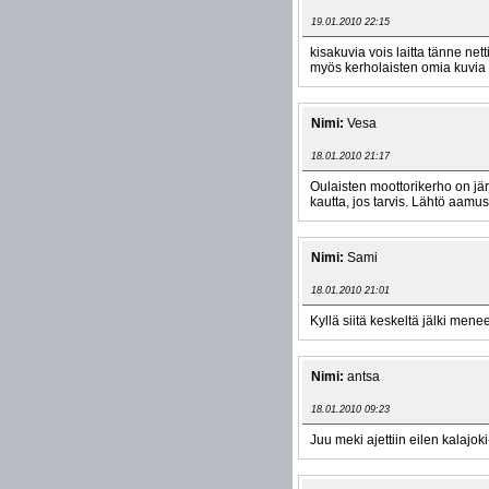
19.01.2010 22:15
kisakuvia vois laitta tänne nett
myös kerholaisten omia kuvia a
Nimi:
Vesa
18.01.2010 21:17
Oulaisten moottorikerho on jä
kautta, jos tarvis. Lähtö aamu
Nimi:
Sami
18.01.2010 21:01
Kyllä siitä keskeltä jälki mene
Nimi:
antsa
18.01.2010 09:23
Juu meki ajettiin eilen kalajoki