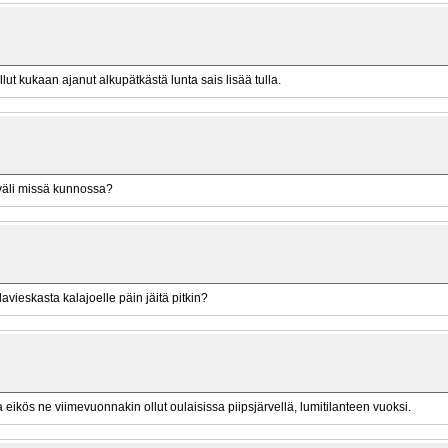
ut kukaan ajanut alkupätkästä lunta sais lisää tulla.
väli missä kunnossa?
lavieskasta kalajoelle päin jäitä pitkin?
tta eikös ne viimevuonnakin ollut oulaisissa piipsjärvellä, lumitilanteen vuoksi.