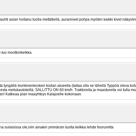
auhti asian hoitanu tuolla mettätiellä, auranneet pohjia myöten kaikki kivet näkyviin.
ö tuo moottorikelkka.
ttä tyngällä Isonkivenkosken kodan alueella (taitaa olla se lähellä Typpöä oleva kot
sta metsäautoteillä, SALLITTU ON 60 km/h. Traktoreita ja maastureita voi tulla mut
aan! Katkeaa pian maayhteys Kalajoelle kokonaan.
a oulaisissa ole,niin ainakin ymmärsin tuolta kelkka lehde foorumilta