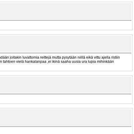
ään joitakin luvattomia reittejä mutta pysytään niillä eikä vittu ajella ristiin
ten tahtoen vielä hankalanpaa ,ei ikinä saaha uusia ura lupia mihinkään