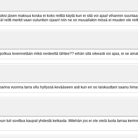
iksi jäsen maksua koska ei koko reittiä käytä kun ei sitä voi ajaa! vihannin suunta
ehdä! reitti merkit vaan ouluntien ojaan! niin ne on muuallakin missä ei muuten ole reit
ry polkua levennetään mikä nesteeltä lähtee?? eihän sitä oikeasti voi ajaa, ei se ain
rina vuonna tarra ollu hyllyssä kevääseen asti kun en oo laiskuuttani saanu liima
 kun tuli sovittua kaupat yhdestä kelkasta. Mitehän jos ei ole vielä tuota tarraa kerinn