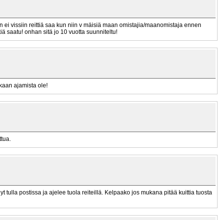
an ei vissiin reittiä saa kun niin v mäisiä maan omistajia/maanomistaja ennen
tiä saatu! onhan sitä jo 10 vuotta suunniteltu!
akaan ajamista ole!
ttua.
yt tulla postissa ja ajelee tuola reiteillä. Kelpaako jos mukana pitää kuittia tuosta