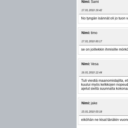
Nimi:
Sami
17.01.2010 19:42
No tyngän isännät oli jo tuon v
Nimi:
timo
17.01.2010 00:17
se on joillekkin ihmisille mörk
Nimi:
Vesa
16.01.2010 12:44
Tuli viestiä maanomistajilta, e
kuului myös kelkkojen nopeude
ajelut siellä suunnalla kokon
Nimi:
jake
15.01.2010 03:18
eiköhän ne kisat tänäkin vuonn