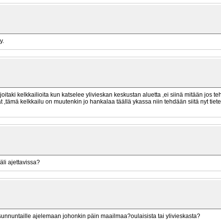
y.
joitaki kelkkailioita kun katselee ylivieskan keskustan aluetta ,ei siinä mitään jos tehd
at ,tämä kelkkailu on muutenkin jo hankalaa täällä ykassa niin tehdään siitä nyt tie
li ajettavissa?
i sunnuntaille ajelemaan johonkin päin maailmaa?oulaisista tai ylivieskasta?