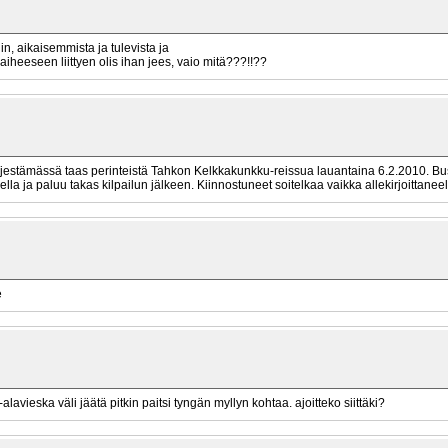
iin, aikaisemmista ja tulevista ja
iheeseen liittyen olis ihan jees, vaio mitä???!!??
rjestämässä taas perinteistä Tahkon Kelkkakunkku-reissua lauantaina 6.2.2010. B
sella ja paluu takas kilpailun jälkeen. Kiinnostuneet soitelkaa vaikka allekirjoittan
e
-alavieska väli jäätä pitkin paitsi tyngän myllyn kohtaa. ajoitteko siittäki?