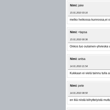
Nimi:
jake
15.01.2010 03:16
melko heikossa kunnossa,ei oll
Nimi:
<tapsa
15.01.2010 00:36
Onkos tuo oulainen-ylivieska 
Nimi:
antsa
14.01.2010 21:54
Kukkaan ei vielä tainnu tulla a
Nimi:
pete
14.01.2010 08:50
en tiiä niistä kiihyttelyistä mu