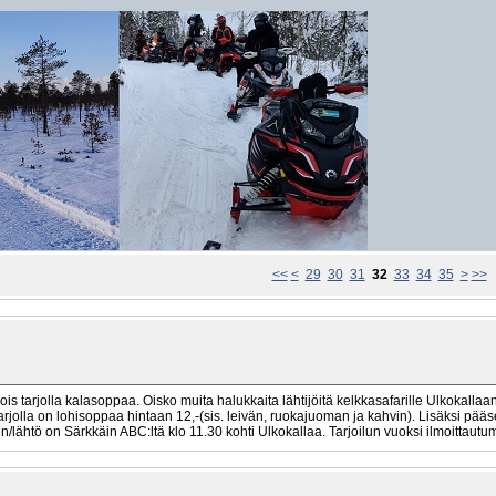
<<
<
29
30
31
32
33
34
35
>
>>
ttä ois tarjolla kalasoppaa. Oisko muita halukkaita lähtijöitä kelkkasafarille Ulkokal
 Tarjolla on lohisoppaa hintaan 12,-(sis. leivän, ruokajuoman ja kahvin). Lisäksi pä
lähtö on Särkkäin ABC:ltä klo 11.30 kohti Ulkokallaa. Tarjoilun vuoksi ilmoittautu