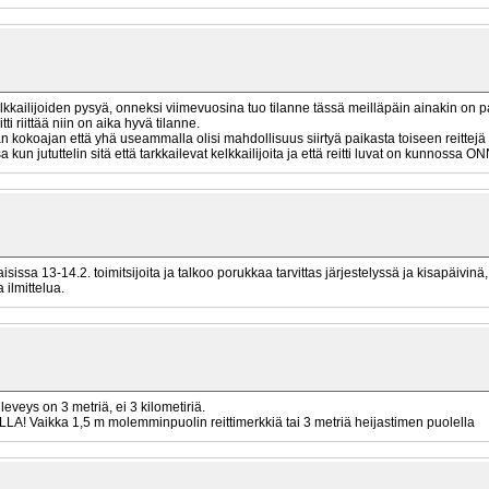
kelkkailijoiden pysyä, onneksi viimevuosina tuo tilanne tässä meilläpäin ainakin on par
ti riittää niin on aika hyvä tilanne.
okoajan että yhä useammalla olisi mahdollisuus siirtyä paikasta toiseen reittejä p
ssa kun jututtelin sitä että tarkkailevat kelkkailijoita ja että reitti luvat on kunnossa 
issa 13-14.2. toimitsijoita ja talkoo porukkaa tarvittas järjestelyssä ja kisapäivinä
 ilmittelua.
veys on 3 metriä, ei 3 kilometiriä.
Vaikka 1,5 m molemminpuolin reittimerkkiä tai 3 metriä heijastimen puolella