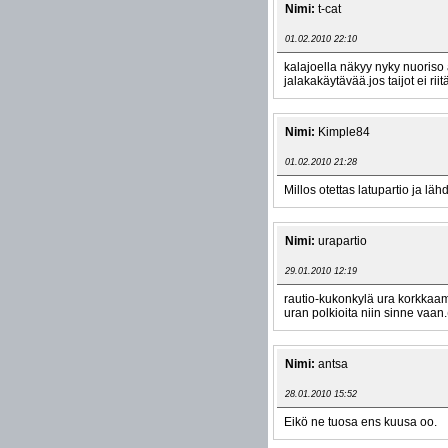
Nimi:
t-cat
01.02.2010 22:10
kalajoella näkyy nyky nuoriso
jalakakäytävää.jos taijot ei rii
Nimi:
Kimple84
01.02.2010 21:28
Millos otettas latupartio ja lä
Nimi:
urapartio
29.01.2010 12:19
rautio-kukonkylä ura korkkaamat
uran polkioita niin sinne vaan
Nimi:
antsa
28.01.2010 15:52
Eikö ne tuosa ens kuusa oo.