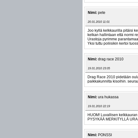
Nimi:
pete
20.01.2010 11:01
Joo kyllä kelkkaurilla pitäisi 
kelkan hallintaan että normi reit
Urastoja pyrimme parantamaan k
Yksi tuttu poliisikin kertoi tuo
Nimi:
drag race 2010
19.01.2010 23:05
Drag Race 2010 pidetään oulais
paikkakunnilta kisoihin. seuraa
Nimi:
ura hukassa
19.01.2010 22:19
HUOM! Luvallisen kelkkauran le
PYSYKÄÄ MERKITYLLÄ URALLA! 
Nimi:
PONSSI