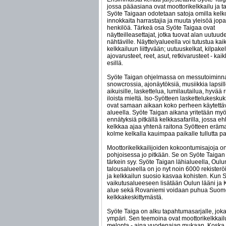
jossa pääasiana ovat moottorikelkkailu ja ta
Syöte Taigaan odotetaan satoja omilla kelk
innokkaita harrastajia ja muuta yleisöä jop
henkilöä. Tärkeä osa Syöte Taigaa ovat
näytteilleasettajat, jotka tuovat alan uutuude
nähtäville. Näyttelyalueella voi tutustua ka
kelkkailuun liittyvään; uutuuskelkat, kilpakel
ajovarusteet, reet, asut, retkivarusteet - kai
esillä.
Syöte Taigan ohjelmassa on messutoiminna
snowcrossia, ajonäytöksiä, musiikkia lapsill
aikuisille, laskettelua, lumilautailua, hyvää 
iloista mieltä. Iso-Syötteen laskettelukesku
ovat samaan aikaan koko perheen käytettä
alueella. Syöte Taigan aikana yritetään myö
ennätyksiä pitkällä kelkkasafarilla, jossa e
kelkkaa ajaa yhtenä raitona Syötteen eräma
kolme kelkalla kauimpaa paikalle tullutta pa
Moottorikelkkailijoiden kokoontumisajoja on
pohjoisessa jo pitkään. Se on Syöte Taiga
tärkein syy. Syöte Taigan lähialueella, Oulu
talousalueella on jo nyt noin 6000 rekisterö
ja kelkkailun suosio kasvaa kohisten. Kun 
vaikutusalueeseen lisätään Oulun lääni ja
alue sekä Rovaniemi voidaan puhua Suom
kelkkakeskittymästä.
Syöte Taiga on alku tapahtumasarjalle, jok
ympäri. Sen teemoina ovat moottorikelkkailu
melonta - aina vuodenajan mukaan. Koska 