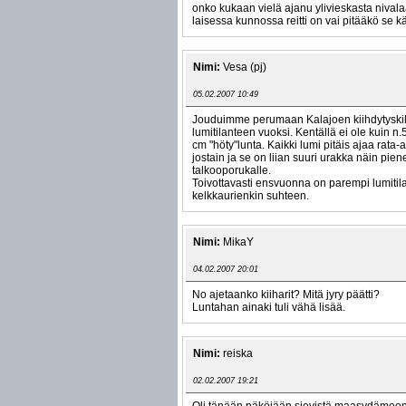
onko kukaan vielä ajanu ylivieskasta nival
laisessa kunnossa reitti on vai pitääkö se
Nimi:
Vesa (pj)
05.02.2007 10:49
Jouduimme perumaan Kalajoen kiihdytyskil
lumitilanteen vuoksi. Kentällä ei ole kuin n.
cm "höty"lunta. Kaikki lumi pitäis ajaa rata-
jostain ja se on liian suuri urakka näin pien
talkooporukalle.
Toivottavasti ensvuonna on parempi lumitil
kelkkaurienkin suhteen.
Nimi:
MikaY
04.02.2007 20:01
No ajetaanko kiiharit? Mitä jyry päätti?
Luntahan ainaki tuli vähä lisää.
Nimi:
reiska
02.02.2007 19:21