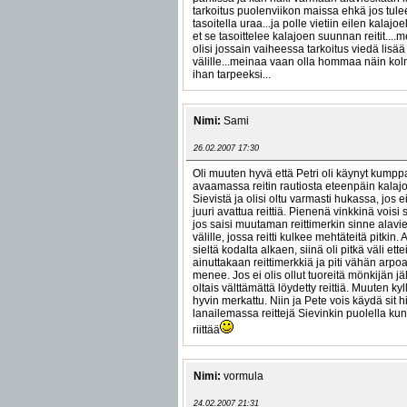
tarkoitus puolenviikon maissa ehkä jos tule
tasoitella uraa...ja polle vietiin eilen kalajoe
et se tasoittelee kalajoen suunnan reitit....
olisi jossain vaiheessa tarkoitus viedä lisää
välille...meinaa vaan olla hommaa näin k
ihan tarpeeksi...
Nimi:
Sami
26.02.2007 17:30
Oli muuten hyvä että Petri oli käynyt kump
avaamassa reitin rautiosta eteenpäin kalajoe
Sievistä ja olisi oltu varmasti hukassa, jos ei 
juuri avattua reittiä. Pienenä vinkkinä voisi 
jos saisi muutaman reittimerkin sinne alavi
välille, jossa reitti kulkee mehtäteitä pitkin. A
sieltä kodalta alkaen, siinä oli pitkä väli ettei
ainuttakaan reittimerkkiä ja piti vähän arpoa
menee. Jos ei olis ollut tuoreitä mönkijän jälk
oltais välttämättä löydetty reittiä. Muuten kyll
hyvin merkattu. Niin ja Pete vois käydä sit 
lanailemassa reittejä Sievinkin puolella kun
riittää
Nimi:
vormula
24.02.2007 21:31