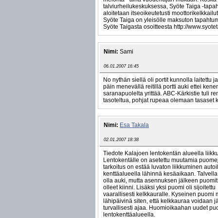
talviurheilukeskuksessa, Syöte Taiga -tapa
aloitetaan itseoikeutetusti moottorikelkkailu
Syöte Taiga on yleisölle maksuton tapahtum
Syöte Taigasta osoitteesta http://www.syoteta
Nimi:
Sami
06.01.2007 16:45
No nythän siellä oli portit kunnolla laitettu j
päin menevällä reitillä portti auki ettei kene
saranapuolelta yrittää. ABC-Kärkistie tuli r
tasoteltua, pohjat rupeaa olemaan tasaset k
Nimi:
Esa Takala
02.01.2007 18:38
Tiedote Kalajoen lentokentän alueella liikku
Lentokentälle on asetettu muutamia puomej
tarkoitus on estää luvaton liikkuminen autoi
kenttäalueella lähinnä kesäaikaan. Talvella 
olla auki, mutta asennuksen jälkeen puomit
olleet kiinni. Lisäksi yksi puomi oli sijoitettu
vaarallisesti kelkkauralle. Kyseinen puomi
lähipäivinä siten, että kelkkauraa voidaan j
turvallisesti ajaa. Huomioikaahan uudet pu
lentokenttäalueella.