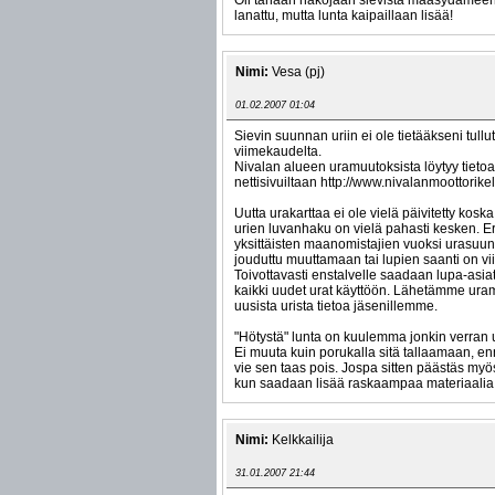
Oli tänään näköjään sievistä maasydämeen p
lanattu, mutta lunta kaipaillaan lisää!
Nimi:
Vesa (pj)
01.02.2007 01:04
Sievin suunnan uriin ei ole tietääkseni tull
viimekaudelta.
Nivalan alueen uramuutoksista löytyy tieto
nettisivuiltaan http://www.nivalanmoottorikelkk
Uutta urakarttaa ei ole vielä päivitetty kosk
urien luvanhaku on vielä pahasti kesken. E
yksittäisten maanomistajien vuoksi urasuun
jouduttu muuttamaan tai lupien saanti on vii
Toivottavasti enstalvelle saadaan lupa-asia
kaikki uudet urat käyttöön. Lähetämme uram
uusista urista tietoa jäsenillemme.
"Hötystä" lunta on kuulemma jonkin verran uri
Ei muuta kuin porukalla sitä tallaamaan, en
vie sen taas pois. Jospa sitten päästäs my
kun saadaan lisää raskaampaa materiaalia 
Nimi:
Kelkkailija
31.01.2007 21:44