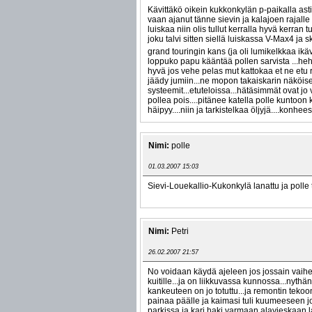
Kävittäkö oikein kukkonkylän p-paikalla asti..
vaan ajanut tänne sievin ja kalajoen rajalle 
luiskaa niin olis tullut kerralla hyvä kerran tu
joku talvi sitten siellä luiskassa V-Max4 ja s
grand touringin kans (ja oli lumikelkkaa ikä
loppuko papu kääntää pollen sarvista ...heh
hyvä jos vehe pelas mut kattokaa et ne etu ra
jäädy jumiin...ne mopon takaiskarin näköise
systeemit...etuteloissa...hätäsimmät ovat j
pollea pois....pitänee katella polle kuntoon
häipyy....niin ja tarkistelkaa öljyjä....konheest
Nimi:
polle
01.03.2007 15:03
Sievi-Louekallio-Kukonkylä lanattu ja polle 
Nimi:
Petri
26.02.2007 21:57
No voidaan käydä ajeleen jos jossain vaihe
kuitille...ja on liikkuvassa kunnossa...nythä
kankeuteen on jo totuttu...ja remontin tekoon
painaa päälle ja kaimasi tuli kuumeeseen j
parkissa ja kari haki varmaan alavieskaan l