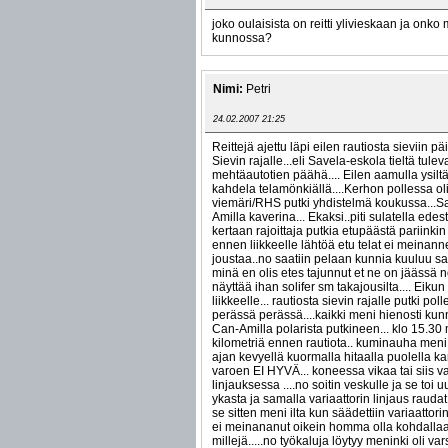
joko oulaisista on reitti ylivieskaan ja onko
kunnossa?
Nimi:
Petri
24.02.2007 21:25
Reittejä ajettu läpi eilen rautiosta sieviin pä
Sievin rajalle...eli Savela-eskola tieltä tulev
mehtäautotien päähä.... Eilen aamulla ysiltä
kahdela telamönkiällä....Kerhon pollessa o
viemäri/RHS putki yhdistelmä koukussa...S
Amilla kaverina... Ekaksi..piti sulatella edes
kertaan rajoittaja putkia etupäästä pariinki
ennen liikkeelle lähtöä etu telat ei meinann
joustaa..no saatiin pelaan kunnia kuuluu sa
minä en olis etes tajunnut et ne on jäässä 
näyttää ihan solifer sm takajousilta.... Eikun
liikkeelle... rautiosta sievin rajalle putki poll
perässä perässä....kaikki meni hienosti kunn
Can-Amilla polarista putkineen... klo 15.3
kilometriä ennen rautiota.. kuminauha meni
ajan kevyellä kuormalla hitaalla puolella kan
varoen EI HYVÄ... koneessa vikaa tai siis va
linjauksessa ....no soitin veskulle ja se toi
ykasta ja samalla variaattorin linjaus raudat.
se sitten meni ilta kun säädettiin variaattori
ei meinananut oikein homma olla kohdallaa
millejä.....no työkaluja löytyy meninki oli va