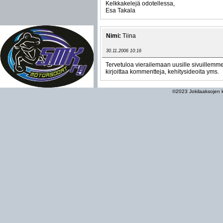
Kelkkakelejä odotellessa,
Esa Takala
Nimi:
Tiina
30.11.2006 10:16
Tervetuloa vierailemaan uusille sivuillemme
kirjoittaa kommentteja, kehitysideoita yms.
©2023 Jokilaaksojen ke