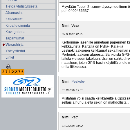
Etusivu
Tietoa yhdistyksestä
Myydään Teboil 2-t snow täyssynteettinen ö
puh:0400436537
Jäsenasiat
Kelkkaurat
Kilpailutoiminta
Nimi:
Vesa
Kuvagalleria
05.11.2007 12:25
Tapahtumat
Kerhomme jäsenille annetaan paperinen ka
Vieraskirja
kelkkaurista. Kartalla on Pyhä-, Kala- ja
Lestijokilaaksojen kelkkaurat sekä hieman
Yhteystiedot
Perhojokilaakson alueesta. Sähköistä GPS-j
Linkit
laiteta yleiseen jakeluun. Urat on suhkot hy
maastoon, joten GPS-tracin käytöllä ei ole 
urilla liikkuessa.
2
7
1
2
2
7
5
Nimi:
Pezkele-
31.10.2007 19:31
Mistähän voisi saada kelkkareittejä Gps:ssä
sellaisia huhuja että sekin on mahdollista...
Nimi:
Petri
01.03.2007 15:32