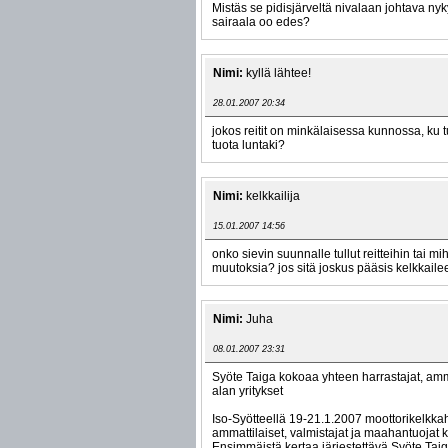
Mistäs se pidisjärveltä nivalaan johtava n
sairaala oo edes?
Nimi:
kyllä lähtee!
28.01.2007 20:34
jokos reitit on minkälaisessa kunnossa, ku t
tuota luntaki?
Nimi:
kelkkailija
15.01.2007 14:56
onko sievin suunnalle tullut reitteihin tai m
muutoksia? jos sitä joskus pääsis kelkkailee
Nimi:
Juha
08.01.2007 23:31
Syöte Taiga kokoaa yhteen harrastajat, amma
alan yritykset
Iso-Syötteellä 19-21.1.2007 moottorikelkkah
ammattilaiset, valmistajat ja maahantuojat 
Ensimmäistä kertaa järjestettävä Syöte Tai