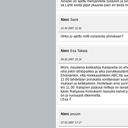
Ainaski on ajettu merijärveltä oulaisiin ja l
ok.Lähti sieltä jäljet ykaanki päin en tiedä mi
Nimi:
Sami
21.02.2007 21:52
Onko jo ajettu reitti oulaisista yliviskaan?
Nimi:
Esa Takala
09.02.2007 15:14
Moro, muutama kelkkailija Kalajoella on ehd
olisi jokin lähtöpaikka ja aika porukkasafaril
Ehdotankin, että Hiekkasärkkien ABC:ltä su
11.00 lähdetään porukalla sovittavaan suu
mukaan ja kelkkaileen. Aloitetaan ensi sun
klo 11.00. Kalajoen päässä reittejä on lanailt
kävin Rahjassa Koivukarin laavulla kahvit 
on jo runsaasti liikennettä.
t.Esa T
Nimi:
pruum
07.02.2007 17:17