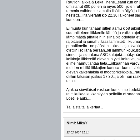
Raution laikka & Leka...hehe...sami kun on
omistanut 800 pollen ja myös 500...joten ruti
remmin vaihtoon...samalla lisättiin öljyä ja t
nestettä.. ilta vierähti klo 22.30 ja koneet sa
kuntoon....
Ei muuta kun tänään sitten aamu klo8 aikoi
suunnitteleen liikkeelle lähtöä ja vaikka ajet
lämpimästä pihalle niin siinä piti odotella 
rajoittajat ja jämähti..taas lämmitettii..kuum
puhaltimella...no päästiin liikkeelle ja siva
otettiin iso lana perään..oli jammun koukusta
sinne... ja suuntana ABC kalajoki....näkyihä
kelkkoja liikkeellä olevan ja yksi koira valj
ei meinannut antaa tietä....olkaanhan varov
muiden reitillä liikkujien kanssa...kun niitäk
olevan kaikenlaisia ei moottorikelkkoja...ra
olittiin takaisin joskus 17.30...ja oli ihan ras
reissu...
Ajakaa sieviläiset vastaan kun ei me tiedet
reitti kulkee kukkonkylän pelloilla et saadaan
Loetille auki....
Tälläistä tällä kertaa...
Nimi:
MikaY
22.02.2007 21:11