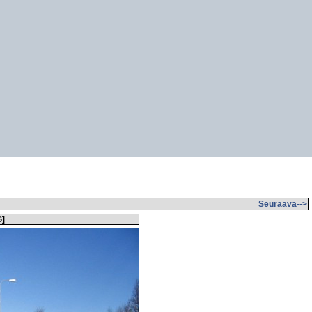
Seuraava-->
G
]