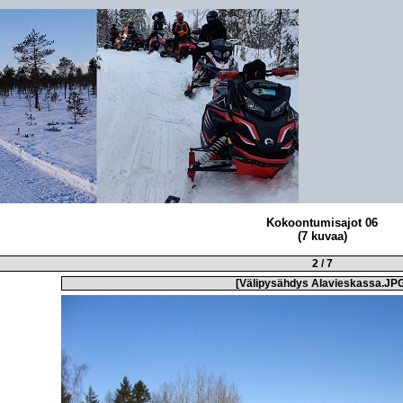
Kokoontumisajot 06
(7 kuvaa)
2 / 7
[
Välipysähdys Alavieskassa.JP