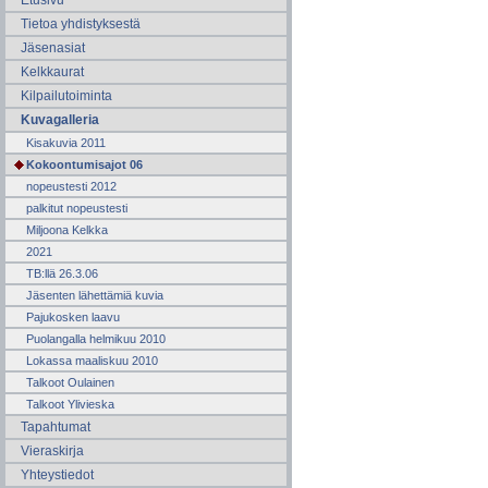
Etusivu
Tietoa yhdistyksestä
Jäsenasiat
Kelkkaurat
Kilpailutoiminta
Kuvagalleria
Kisakuvia 2011
Kokoontumisajot 06
nopeustesti 2012
palkitut nopeustesti
Miljoona Kelkka
2021
TB:llä 26.3.06
Jäsenten lähettämiä kuvia
Pajukosken laavu
Puolangalla helmikuu 2010
Lokassa maaliskuu 2010
Talkoot Oulainen
Talkoot Ylivieska
Tapahtumat
Vieraskirja
Yhteystiedot