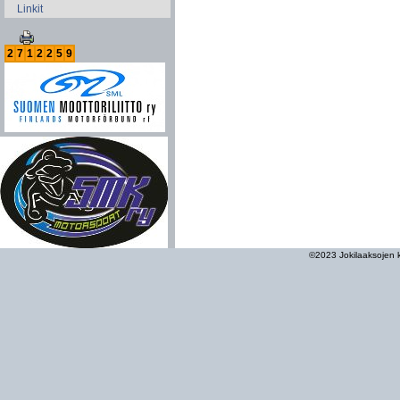
Linkit
2
7
1
2
2
5
9
©2023 Jokilaaksojen ke