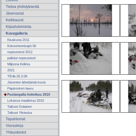
Etusivu
Tietoa yhdistyksestä
Jäsenasiat
Kelkkaurat
Kilpailutoiminta
Kuvagalleria
Kisakuvia 2011
Kokoontumisajot 06
nopeustesti 2012
palkitut nopeustesti
Miljoona Kelkka
2021
TB:llä 26.3.06
Jäsenten lähettämiä kuvia
Pajukosken laavu
Puolangalla helmikuu 2010
Lokassa maaliskuu 2010
Talkoot Oulainen
Talkoot Ylivieska
Tapahtumat
Vieraskirja
Yhteystiedot