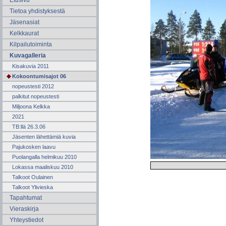
Etusivu
Tietoa yhdistyksestä
Jäsenasiat
Kelkkaurat
Kilpailutoiminta
Kuvagalleria
Kisakuvia 2011
Kokoontumisajot 06
nopeustesti 2012
palkitut nopeustesti
Miljoona Kelkka
2021
TB:llä 26.3.06
Jäsenten lähettämiä kuvia
Pajukosken laavu
Puolangalla helmikuu 2010
Lokassa maaliskuu 2010
Talkoot Oulainen
Talkoot Ylivieska
Tapahtumat
Vieraskirja
Yhteystiedot