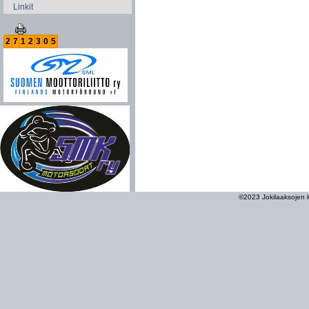
Linkit
2
7
1
2
3
0
5
©2023 Jokilaaksojen ke